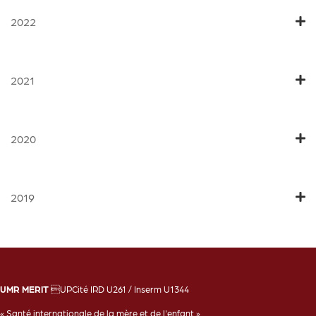
2022
2021
2020
2019
UMR MERIT
UPCité IRD U261 / Inserm U1344
« Santé internationale de la mère et de l'enfant »