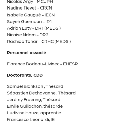
Nicolas Argy - MCUPH
Nadine Fievet - CRCN
Isabelle Gaugué - IECN
Sayeh Guemouri - IR1
Adrian Luty - DR1 (MEDS )
Nicaise Ndam - DR2
Rachida Tahar - CRHC (MEDS )
Personnel associé
Florence Bodeau-Livinec - EHESP
Doctorants, CDD
Samuel Blankson , Thésard
Sébastien Dechavanne , Thésard
Jérémy Fraering, Thésard
Emilie Guillochon, thésarde
Ludivine Houze, apprentie
Francesco Leonardi, IE