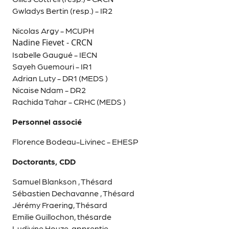
Gwladys Bertin (resp.) - IR2
Nicolas Argy - MCUPH
Nadine Fievet - CRCN
Isabelle Gaugué - IECN
Sayeh Guemouri - IR1
Adrian Luty - DR1 (MEDS )
Nicaise Ndam - DR2
Rachida Tahar - CRHC (MEDS )
Personnel associé
Florence Bodeau-Livinec - EHESP
Doctorants, CDD
Samuel Blankson , Thésard
Sébastien Dechavanne , Thésard
Jérémy Fraering, Thésard
Emilie Guillochon, thésarde
Ludivine Houze, apprentie