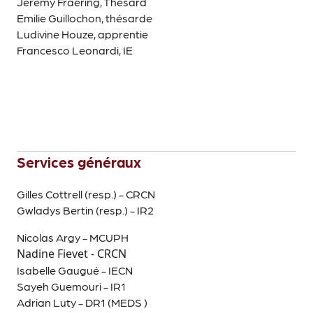
Jérémy Fraering, Thésard
Emilie Guillochon, thésarde
Ludivine Houze, apprentie
Francesco Leonardi, IE
Services généraux
Gilles Cottrell (resp.) - CRCN
Gwladys Bertin (resp.) - IR2
Nicolas Argy - MCUPH
Nadine Fievet - CRCN
Isabelle Gaugué - IECN
Sayeh Guemouri - IR1
Adrian Luty - DR1 (MEDS )