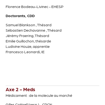
Florence Bodeau-Livinec - EHESP
Doctorants, CDD
Samuel Blankson , Thésard
Sébastien Dechavanne , Thésard
Jérémy Fraering, Thésard
Emilie Guillochon, thésarde
Ludivine Houze, apprentie
Francesco Leonardi, IE
Axe 2 - Meds
Médicament : de la molecule au marché
Gilles Cottrell (resp.) - CRCN