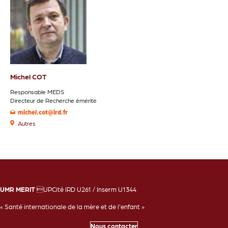
Michel COT
Responsable MEDS
Directeur de Recherche émérite
michel.cot@ird.fr
Autres
UMR MERIT
UPCité IRD U261 / Inserm U1344
« Santé internationale de la mère et de l'enfant »
Nous contacter