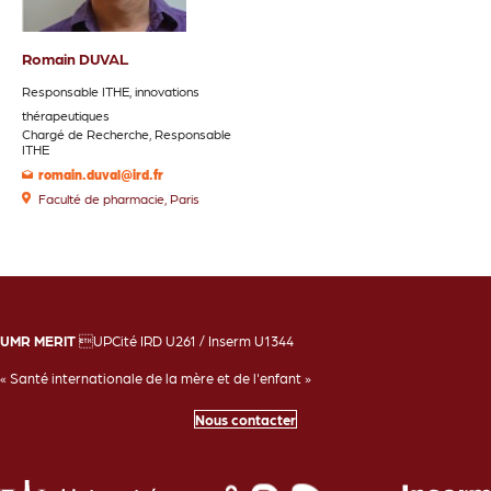
Romain DUVAL
Responsable ITHE, innovations
thérapeutiques
Chargé de Recherche, Responsable
ITHE
romain.duval@ird.fr
Faculté de pharmacie, Paris
UMR MERIT
UPCité IRD U261 / Inserm U1344
« Santé internationale de la mère et de l'enfant »
Nous contacter