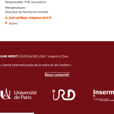
Responsable ITHE, innovations
thérapeutiques
Directeur de Recherche émérite
jean-philippe.chippaux@ird.fr
Autres
UMR MERIT
UPCité IRD U261 / Inserm U1344
« Santé internationale de la mère et de l'enfant »
Nous contacter