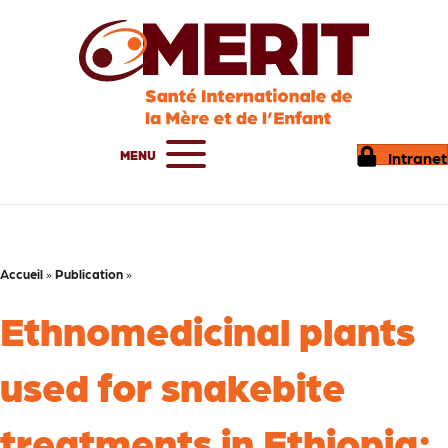
MENU
Intranet
Accueil
»
Publication
»
Ethnomedicinal plants
used for snakebite
treatments in Ethiopia: