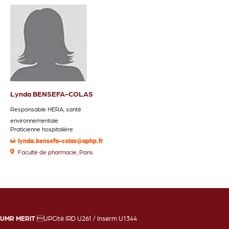
Lynda BENSEFA-COLAS
Responsable HERA, santé
environnementale
Praticienne hospitalière
lynda.bensefa-colas@aphp.fr
Faculté de pharmacie, Paris
UMR MERIT
UPCité IRD U261 / Inserm U1344