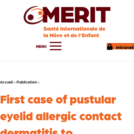
MENU
Intranet
Accueil
»
Publication
»
First case of pustular
eyelid allergic contact
dermatitis to