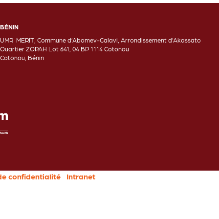
BÉNIN
UMR MERIT, Commune d’Abomev-Calavi, Arrondissement d’Akassato
Ouartier ZOPAH Lot 641, 04 BP 1114 Cotonou
Cotonou, Bénin
de confidentialité
Intranet