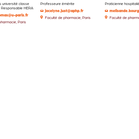
 université classe
Professeure émérite
Praticienne hospitali
e, Responsable HERA
jocelyne.just@aphp.fr
omas@u-paris.fr
Faculté de pharmacie, Paris
Faculté de pharma
pharmacie, Paris