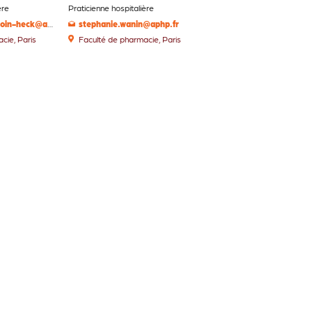
ère
Praticienne hospitalière
melisande.bourgoin-heck@aphp.fr
stephanie.wanin@aphp.fr
cie, Paris
Faculté de pharmacie, Paris