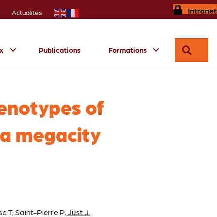
Intranet
Actualités
Reche
ux
Publications
Formations
henotypes of
 a megacity
e T, Saint-Pierre P,
Just J.