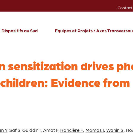
Contact
Dispositifs au Sud
Equipes et Projets / Axes Transversa
n sensitization drives p
 children: Evidence from
an Y
, Saf S, Guiddir T, Amat F,
Rancière F
,
Momas I
,
Wanin S
,
Ros