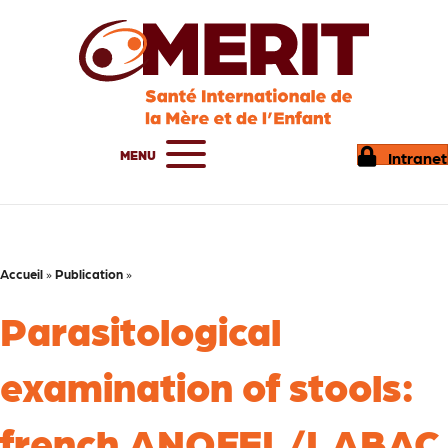
MENU
Intranet
Accueil
»
Publication
»
Parasitological
examination of stools:
french ANOFEL/LABAC