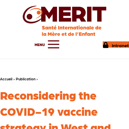
MENU
Intranet
Accueil
»
Publication
»
Reconsidering the
COVID-19 vaccine
strategy in West and