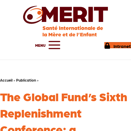
MENU
Intranet
Accueil
»
Publication
»
The Global Fund’s Sixth
Replenishment
Conference: a