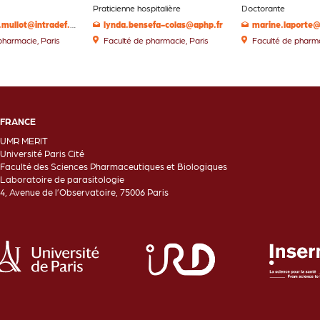
Praticienne hospitalière
Doctorante
jean-ulrich.mullot@intradef.gouv.fr
lynda.bensefa-colas@aphp.fr
marine.laporte@
pharmacie, Paris
Faculté de pharmacie, Paris
Faculté de pharma
FRANCE
UMR MERIT
Université Paris Cité
Faculté des Sciences Pharmaceutiques et Biologiques
Laboratoire de parasitologie
4, Avenue de l’Observatoire, 75006 Paris