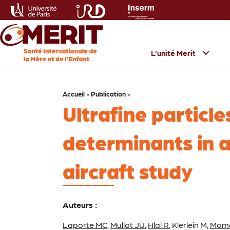
L’unité Merit
Accueil
»
Publication
»
Ultrafine particl
determinants in ai
aircraft study
Auteurs :
Laporte MC
,
Mullot JU
,
Hlal R
, Klerlein M,
Moma