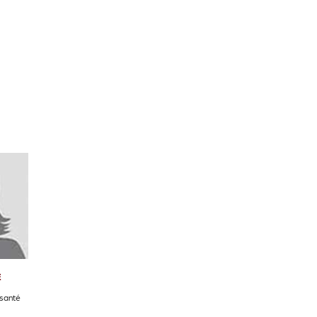
E
santé