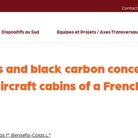
Contact
Dispositifs au Sud
Equipes et Projets / Axes Transversa
es and black carbon conc
rcraft cabins of a French
s I*, Bensefa-Colas L*