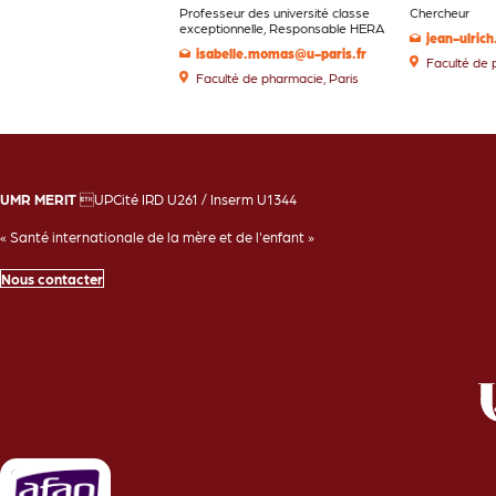
Professeur des université classe
Chercheur
exceptionnelle, Responsable HERA
isabelle.momas@u-paris.fr
Faculté de 
Faculté de pharmacie, Paris
UMR MERIT
UPCité IRD U261 / Inserm U1344
« Santé internationale de la mère et de l'enfant »
Nous contacter