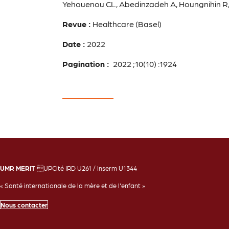
Yehouenou CL, Abedinzadeh A, Houngnihin R
Revue :
Healthcare (Basel)
Date :
2022
Pagination :
2022 ;10(10) :1924
UMR MERIT
UPCité IRD U261 / Inserm U1344
« Santé internationale de la mère et de l'enfant »
Nous contacter