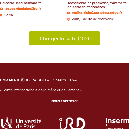
Personnel local permanent
Technicienne en production, traitement
de données et enquêtes
tossou.vignigbe@ird.fr
malika.viola@parisdescartes.fr
Bénin
Paris
,
Faculté de pharmacie
Charger la suite (102)
UMR MERIT
UPCité IRD U261 / Inserm U1344
« Santé internationale de la mère et de l'enfant »
Nous contacter