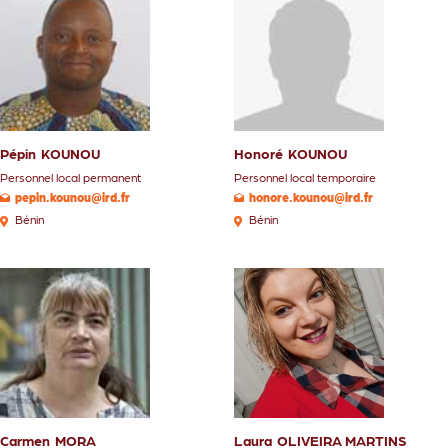
Pépin
KOUNOU
Honoré
KOUNOU
Personnel local permanent
Personnel local temporaire
pepin.kounou@ird.fr
honore.kounou@ird.fr
Bénin
Bénin
Carmen
MORA
Laura
OLIVEIRA MARTINS