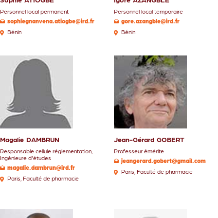
Personnel local permanent
Personnel local temporaire
sophiegnanvena.atiogbe@ird.fr
gore.azangble@ird.fr
Bénin
Bénin
Magalie
DAMBRUN
Jean-Gérard
GOBERT
Responsable cellule réglementation
,
Professeur émérite
Ingénieure d'études
jeangerard.gobert@gmail.com
magalie.dambrun@ird.fr
Paris
,
Faculté de pharmacie
Paris
,
Faculté de pharmacie