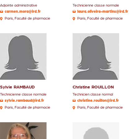
Adjointe administrative
Technicienne classe normale
carmen.mora@ird.fr
laura.oliveira-martins@ird.fr
Paris
,
Faculté de pharmacie
Paris
,
Faculté de pharmacie
Sylvie
RAMBAUD
Christine
ROUILLON
Technicienne classe normale
Technicien classe normal
sylvie.rambaud@ird.fr
christine.rouillon@ird.fr
Paris
,
Faculté de pharmacie
Paris
,
Faculté de pharmacie