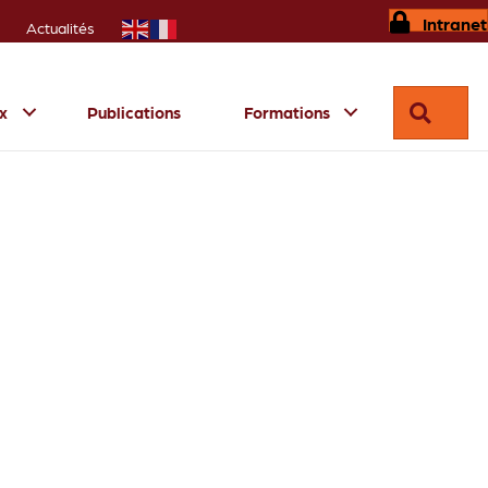
Intranet
Actualités
Reche
ux
Publications
Formations