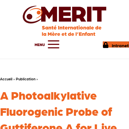
MENU
Intranet
Accueil
»
Publication
»
A Photoalkylative
Fluorogenic Probe of
Guttiferone A for Live