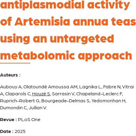
antiplasmodial activity
of Artemisia annua teas
using an untargeted
metabolomic approach
Auteurs :
Aubouy A, Olatoundé Amoussa AM, Lagnika L, Fabre N, Vitrai
A, Claparols C,
Houzé S
, Sarrasin V, Chapeland-Leclerc F,
Ruprich-Robert G, Bourgeade-Delmas S, Yedomonhan H,
Dumondin C, Jullian V.
Revue :
PLoS One
Date :
2025