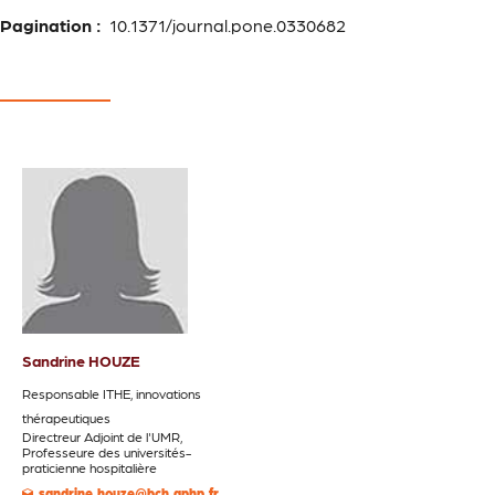
Pagination :
10.1371/journal.pone.0330682
Sandrine HOUZE
Responsable ITHE, innovations
thérapeutiques
Directreur Adjoint de l'UMR,
Professeure des universités-
praticienne hospitalière
sandrine.houze@bch.aphp.fr