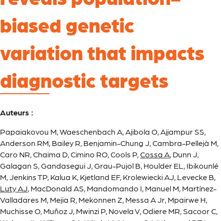
biased genetic
variation that impacts
diagnostic targets
Auteurs :
Papaiakovou M, Waeschenbach A, Ajibola O, Ajjampur SS,
Anderson RM, Bailey R, Benjamin-Chung J, Cambra-Pellejà M,
Caro NR, Chaima D, Cimino RO, Cools P,
Cossa A
, Dunn J,
Galagan S, Gandasegui J, Grau-Pujol B, Houlder EL, Ibikounlé
M, Jenkins TP, Kalua K, Kjetland EF, Krolewiecki AJ, Levecke B,
Luty AJ
, MacDonald AS, Mandomando I, Manuel M, Martínez-
Valladares M, Mejia R, Mekonnen Z, Messa A Jr, Mpairwe H,
Muchisse O, Muñoz J, Mwinzi P, Novela V, Odiere MR, Sacoor C,