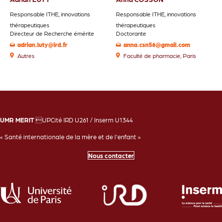
Responsable ITHE, innovations
Responsable ITHE, innovations
thérapeutiques
thérapeutiques
Directeur de Recherche émérite
Doctorante
adrian.luty@ird.fr
anna.csn56@gmail.com
Autres
Faculté de pharmacie, Paris
UMR MERIT
UPCité IRD U261 / Inserm U1344
« Santé internationale de la mère et de l'enfant »
Nous contacter