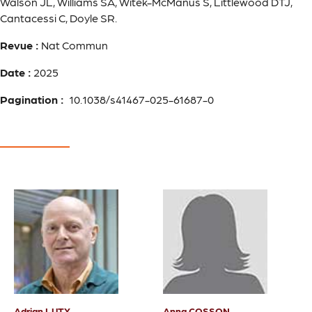
Walson JL, Williams SA, Witek-McManus S, Littlewood DTJ,
Cantacessi C, Doyle SR.
Revue :
Nat Commun
Date :
2025
Pagination :
10.1038/s41467-025-61687-0
Adrian LUTY
Anna COSSON