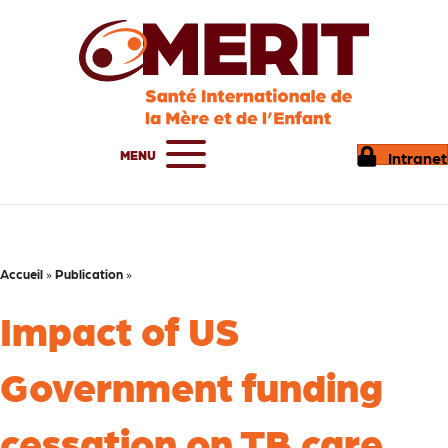
MENU
Intranet
Accueil
»
Publication
»
Impact of US
Government funding
cessation on TB care