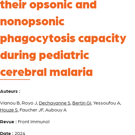
their opsonic and
nonopsonic
phagocytosis capacity
during pediatric
cerebral malaria
Auteurs :
Vianou B, Royo J,
Dechavanne S
,
Bertin GI
, Yessoufou A,
Houze S
, Faucher JF, Aubouy A
Revue :
Front Immunol
Date :
2024