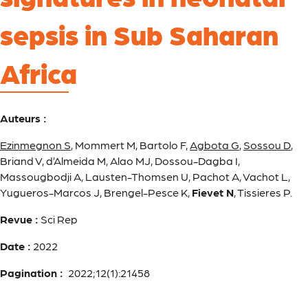
sepsis in Sub Saharan
Africa
Auteurs :
Ezinmegnon S
, Mommert M, Bartolo F,
Agbota G
,
Sossou D
,
Briand V, d’Almeida M, Alao MJ, Dossou-Dagba I,
Massougbodji A, Lausten-Thomsen U, Pachot A, Vachot L,
Yugueros-Marcos J, Brengel-Pesce K,
Fievet N
, Tissieres P.
Revue :
Sci Rep
Date :
2022
Pagination :
2022;12(1):21458